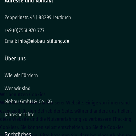
Adresse und Kontakt
Zeppelinstr. 44 | 88299 Leutkirch
+49 (0)7561 970-777
Email:
info@elobau-stiftung.de
Über uns
Wie wir Fördern
Wer wir sind
Wir benutzen Cookies
elobau GmbH & Co. KG
Wir nutzen Cookies auf unserer Website. Einige von ihnen sind
essenziell für den Betrieb der Seite, während andere uns helfen,
Jahresberichte
diese Website und die Nutzererfahrung zu verbessern (Tracking
Cookies). Sie können selbst entscheiden, ob Sie die Cookies
Rechtliches
zulassen möchten. Bitte beachten Sie, dass bei einer Ablehnung